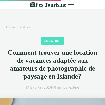
Fes Tourisme
📰
Accueil
›
Location
LOCATION
Comment trouver une location
de vacances adaptée aux
amateurs de photographie de
paysage en Islande?
Mila
•
3 juin 2024
•
6 min de lecture